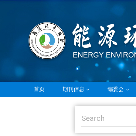
首页
期刊信息
编委会