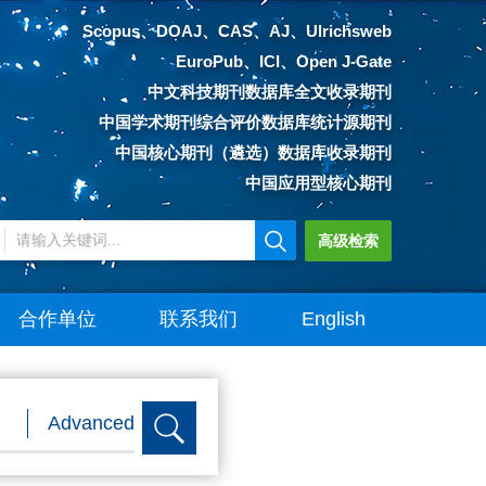
Scopus、DOAJ、CAS、AJ、Ulrichsweb
EuroPub、ICI、Open J-Gate
中文科技期刊数据库全文收录期刊
中国学术期刊综合评价数据库统计源期刊
中国核心期刊（遴选）数据库收录期刊
中国应用型核心期刊
高级检索
合作单位
联系我们
English
Advanced