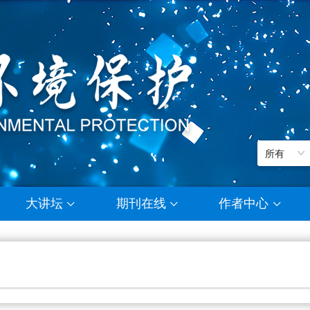
大讲坛
期刊在线
作者中心