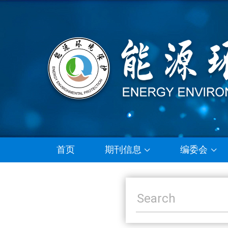
首页
期刊信息
编委会