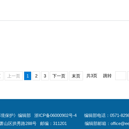
共3页
跳转
页
上一页
1
2
3
下一页
末页
源环境保护》编辑部
浙ICP备06000902号-4
编辑部电话：0571-82989
萧山区拱秀路288号
邮编：311201
编辑部邮箱：
office@e