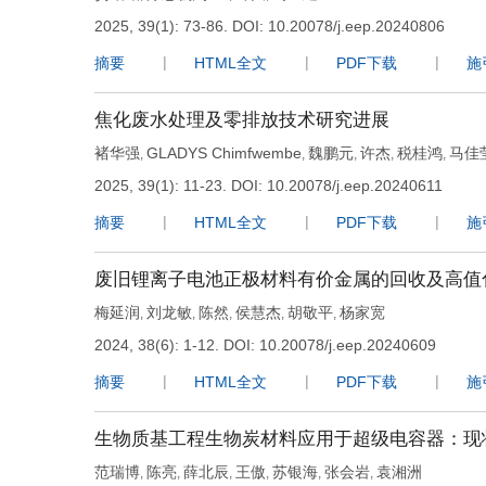
2025, 39(1): 73-86.
DOI:
10.20078/j.eep.20240806
摘要
HTML全文
PDF下载
施
焦化废水处理及零排放技术研究进展
褚华强
GLADYS Chimfwembe
魏鹏元
许杰
税桂鸿
马佳
,
,
,
,
,
2025, 39(1): 11-23.
DOI:
10.20078/j.eep.20240611
摘要
HTML全文
PDF下载
施
废旧锂离子电池正极材料有价金属的回收及高值
梅延润
刘龙敏
陈然
侯慧杰
胡敬平
杨家宽
,
,
,
,
,
2024, 38(6): 1-12.
DOI:
10.20078/j.eep.20240609
摘要
HTML全文
PDF下载
施
生物质基工程生物炭材料应用于超级电容器：现
范瑞博
陈亮
薛北辰
王傲
苏银海
张会岩
袁湘洲
,
,
,
,
,
,