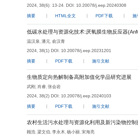
2024, 38(6): 13-24.
DOI:
10.20078/j.eep.20240308
摘要
HTML全文
PDF下载
施
低碳水处理与资源化技术:厌氧膜生物反应器(An
温汉泉
潘元
俞汉青
,
,
2024, 38(1)
DOI:
10.20078/j.eep.20231201
摘要
PDF下载
施引文献
生物质定向热解制备高附加值化学品研究进展
武刚
肖睿
张会岩
,
,
2024, 38(2)
DOI:
10.20078/j.eep.20240103
摘要
PDF下载
施引文献
农村生活污水处理与资源化利用及新污染物控制
顾浩
梁文伯
李永木
杨小丽
宋海亮
,
,
,
,