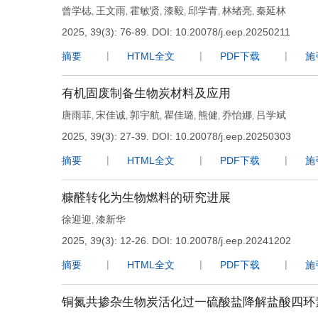
曾学梽
王文雨
霍敏贤
漆毅
邱学青
林绪亮
秦延林
,
,
,
,
,
,
2025, 39(3): 76-89.
DOI:
10.20078/j.eep.20250211
摘要
HTML全文
PDF下载
施
有机固废制备生物炭材料及应用
唐雨菲
宋佳诚
郭宇航
瞿佳璐
熊健
乔怡娜
吕学斌
,
,
,
,
,
,
2025, 39(3): 27-39.
DOI:
10.20078/j.eep.20250303
摘要
HTML全文
PDF下载
施
糠醛转化为生物燃料的研究进展
徐迎迎
漆新华
,
2025, 39(3): 12-26.
DOI:
10.20078/j.eep.20241202
摘要
HTML全文
PDF下载
施
铜氮共掺杂生物炭活化过一硫酸盐降解盐酸四环