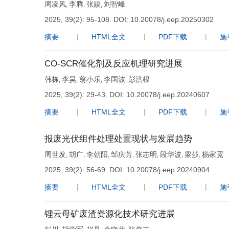
周凌风
李腾
张娱
刘智峰
,
,
,
2025, 39(2): 95-108.
DOI:
10.20078/j.eep.20250302
摘要
HTML全文
PDF下载
施
CO-SCR催化剂及反应机理研究进展
韩栋
李昊
翁小乐
李国波
彭洪根
,
,
,
,
2025, 39(2): 29-43.
DOI:
10.20078/j.eep.20240607
摘要
HTML全文
PDF下载
施
报废光伏组件处理处置现状与发展趋势
周世发
胡广
李朝阳
邹庆芳
张志明
段华波
梁莎
杨家宽
,
,
,
,
,
,
,
2025, 39(2): 56-69.
DOI:
10.20078/j.eep.20240904
摘要
HTML全文
PDF下载
施
锂云母矿废渣资源化技术研究进展