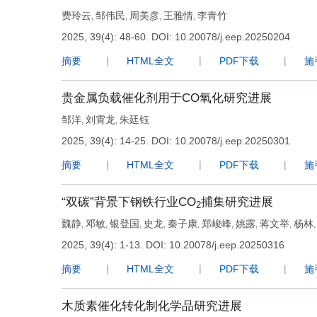
费玲云
邹伟民
周美彦
王雅情
李青竹
,
,
,
,
2025, 39(4): 48-60.
DOI:
10.20078/j.eep.20250204
摘要
HTML全文
PDF下载
施
贵金属负载催化剂用于CO氧化研究进展
邹洋
刘霄龙
朱廷钰
,
,
2025, 39(4): 14-25.
DOI:
10.20078/j.eep.20250301
摘要
HTML全文
PDF下载
施
“双碳”背景下钢铁行业CO
捕集研究进展
2
魏静
邓敏
银登国
史龙
秦子康
郑峻峰
姚露
蒋文举
杨林
,
,
,
,
,
,
,
,
2025, 39(4): 1-13.
DOI:
10.20078/j.eep.20250316
摘要
HTML全文
PDF下载
施
木质素催化转化制化学品研究进展