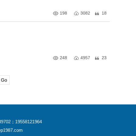
198
3082
18
248
4957
23
Go
702；19558121964
ep1987.com