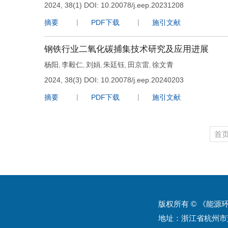
2024, 38(1)
DOI:
10.20078/j.eep.20231208
摘要
PDF下载
施引文献
钢铁行业二氧化碳捕集技术研究及应用进展
杨阳
李毅仁
刘娟
朱廷钰
田京雷
徐文青
,
,
,
,
,
2024, 38(3)
DOI:
10.20078/j.eep.20240203
摘要
PDF下载
施引文献
首
版权所有 © 《能
地址：浙江省杭州市