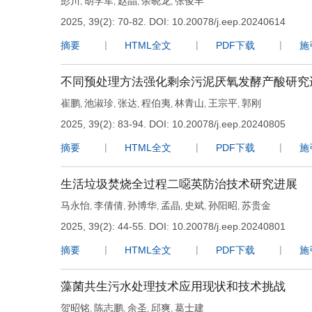
彭川
胡学军
赵晶
余晓龙
张俊丰
,
,
,
,
2025, 39(2): 70-82.
DOI:
10.20078/j.eep.20240614
摘要
HTML全文
PDF下载
施
不同预处理方法强化剩余污泥厌氧发酵产酸研究
崔鹏
池淑珍
张达
程伯夷
林青山
王宗平
郭刚
,
,
,
,
,
,
2025, 39(2): 83-94.
DOI:
10.20078/j.eep.20240805
摘要
HTML全文
PDF下载
施
生活垃圾焚烧全过程二噁英防治技术研究进展
马永怡
李倩倩
孙博华
孟晶
史斌
孙阳昭
苏贵金
,
,
,
,
,
,
2025, 39(2): 44-55.
DOI:
10.20078/j.eep.20240801
摘要
HTML全文
PDF下载
施
藻菌共生污水处理技术应用现状和技术挑战
贺昭铭
陈志鹏
余圣
邱爽
葛士建
,
,
,
,