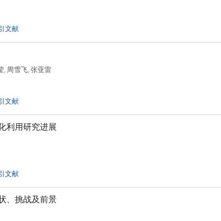
引文献
莹
周雪飞
张亚雷
,
,
引文献
化利用研究进展
引文献
状、挑战及前景