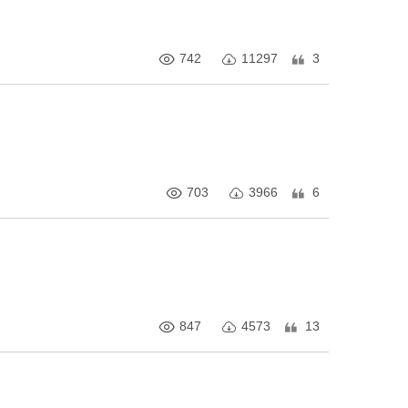
742
11297
3
703
3966
6
847
4573
13