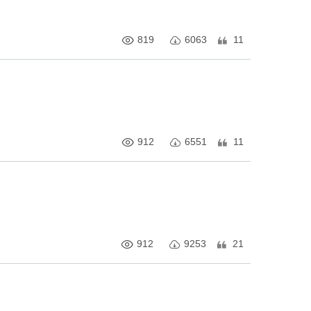
819
6063
11
912
6551
11
912
9253
21