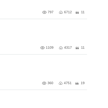
797
6712
11
1109
4317
11
360
4751
19