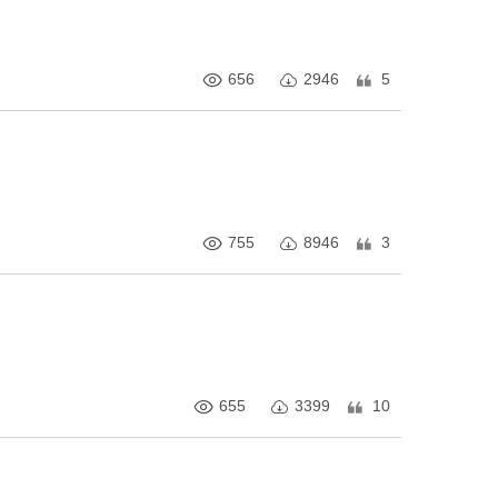
656
2946
5
755
8946
3
655
3399
10