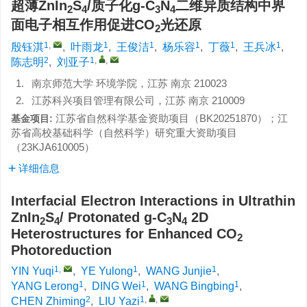
超薄ZnIn
S
/质子化g-C
N
二维异质结构中界
2
4
3
4
面电子相互作用促进CO
光还原
2
1
,
1
1
1
1
1
殷钰淇
,
叶雨龙
,
王俊洁
,
杨乐容
,
丁薇
,
王兵冰
,
2
1
,
,
陈志明
,
刘亚子
1.
南京师范大学 环境学院，江苏 南京 210023
2.
江苏科兴项目管理有限公司，江苏 南京 210009
江苏省自然科学基金资助项目（BK20251870）；江
基金项目:
苏省高校基础科学（自然科学）研究重大资助项目
（23KJA610005）
详细信息
Interfacial Electron Interactions in Ultrathin
ZnIn
S
/ Protonated g-C
N
2D
2
4
3
4
Heterostructures for Enhanced CO
2
Photoreduction
1
,
1
1
YIN Yuqi
,
YE Yulong
,
WANG Junjie
,
1
1
1
YANG Lerong
,
DING Wei
,
WANG Bingbing
,
2
1
,
,
CHEN Zhiming
,
LIU Yazi