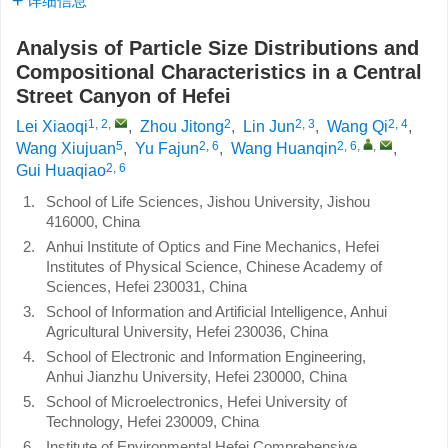
详细信息
Analysis of Particle Size Distributions and
Compositional Characteristics in a Central
Street Canyon of Hefei
1, 2
,
2
2, 3
2, 4
Lei Xiaoqi
,
Zhou Jitong
,
Lin Jun
,
Wang Qi
,
5
2, 6
2, 6
,
,
Wang Xiujuan
,
Yu Fajun
,
Wang Huanqin
,
2, 6
Gui Huaqiao
1.
School of Life Sciences, Jishou University, Jishou
416000, China
2.
Anhui Institute of Optics and Fine Mechanics, Hefei
Institutes of Physical Science, Chinese Academy of
Sciences, Hefei 230031, China
3.
School of Information and Artificial Intelligence, Anhui
Agricultural University, Hefei 230036, China
4.
School of Electronic and Information Engineering,
Anhui Jianzhu University, Hefei 230000, China
5.
School of Microelectronics, Hefei University of
Technology, Hefei 230009, China
6.
Institute of Environmental Hefei Comprehensive