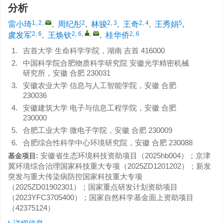
分析
1, 2
,
2
2, 3
2, 4
5
雷小琦
,
周纪彤
,
林骏
,
王奇
,
王秀娟
,
2, 6
2, 6
,
,
2, 6
虞发军
,
王焕钦
,
桂华侨
1.
吉首大学 生命科学学院，湖南 吉首 416000
2.
中国科学院合肥物质科学研究院 安徽光学精密机械
研究所，安徽 合肥 230031
3.
安徽农业大学 信息与人工智能学院，安徽 合肥
230036
4.
安徽建筑大学 电子与信息工程学院，安徽 合肥
230000
5.
合肥工业大学 微电子学院，安徽 合肥 230009
6.
合肥综合性科学中心环境研究院，安徽 合肥 230088
安徽省生态环境科技资助项目（
2025hb004
）；京津
基金项目:
冀环境综合治理国家科技重大专项（
2025ZD1201202
）；新发
突发与重大传染病防控国家科技重大专项
（
2025ZD01902301
）；国家重点研发计划资助项目
（
2023YFC3705400
）；国家自然科学基金面上资助项目
（
42375124
）