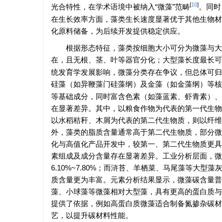
[
10
]
光合特性，在学术语境中被纳入“微藻”范畴
。同时
在生长效率方面，藻类生长速度显著优于其他生物材料
化原料储备，为后续开发提供稳定供应。
根据形态特征，藻类按细胞大小可分为微藻与大
在，且无根、茎、叶等器官分化；大型藻长度最长可
统发育学发展影响，微藻分类存在争议，但总体可归
硅藻（如异鞭藻门硅藻纲）及金藻（如金藻纲）等核
等基础成分，同时富含色素（如藻蓝素、虾青素）、
在显著差异。其中，以粮食作物为代表的第一代生物
以水稻秸秆、木屑为代表的第二代生物质，则以纤维
外，藻类的脂质含量通常高于第二代生物质，部分微藻
化与高值化产品开发中，较第一、第二代生物质更具
素组成及成分含量存在显著差异。工业分析层面，微藻普
6.10%~7.80%；而浒苔、羊栖菜、马尾藻等大型
质含量更为丰富。元素分析结果显示，微藻碳含量普
藻、小球藻等微藻相对大型藻，具有更高的蛋白质与
提供了依据，例如高蛋白质微藻适合制备氮掺杂碳材
艺，以提升碳材料性能。