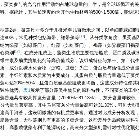
，藻类参与的光合作用活动约占地球总量的一半，是全球碳循环的关
。据统计，其生长速度约为其他生物材料的500~1 500倍，能快
型藻2类。微藻尺寸多介于几微米至几百微米之间，以单细胞或细胞
[
11
]
达80米，常见种类包括海带、裙带藻等
。从分类学角度，虽受基
纳为绿藻（如绿藻门）、红藻（如红藻门）、褐藻（如异鞭藻门褐
[
12
]
心类别
。在成分组成上，藻类生物质主要包括脂质、蛋白质及碳
维生素及酚类抗氧化剂等高价值成分，该组成特征与第一、第二代
质，成分以碳水化合物（淀粉、蔗糖）为主，蛋白质与活性成分含
素、半纤维素和木质素为主要成分，其蛋白质与脂质含量远低于藻
可达20%~50%，且蛋白质氨基酸组成更均衡，这些成分特性使其
独特优势。
表1
展示了部分藻类生物质的原料特性，不同藻类的工业
遍具有较高挥发分含量（70.40%~81.13%），灰分含量却较低
藻灰分含量显著更高，其中马尾藻灰分含量最高可达31.30%，可见大型
遍高于浒苔，这表明微藻的有机质更丰富。通过对比成分分析发现
脂质含量，大型藻则具有更高的多糖含量。这些差异为后续碳材料
料，高脂质微藻有利于能源转化，高灰分大型藻则需针对性优化预