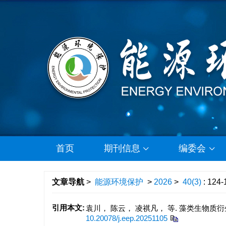
首页
期刊信息
编委会
文章导航
>
能源环境保护
>
2026
>
40(3)
: 124-
引用本文:
袁川， 陈云， 凌祺凡， 等. 藻类生物质衍生
10.20078/j.eep.20251105