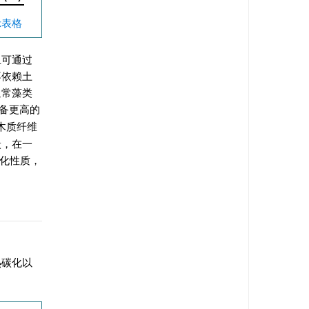
示表格
且可通过
不依赖土
通常藻类
备更高的
木质纤维
炭，在一
化性质，
热碳化以