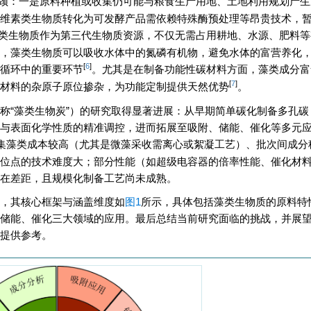
颈：一是原料种植或收集仍可能与粮食生产用地、土地利用规划产生
维素类生物质转化为可发酵产品需依赖特殊酶预处理等昂贵技术，
类生物质作为第三代生物质资源，不仅无需占用耕地、水源、肥料等
，藻类生物质可以吸收水体中的氮磷有机物，避免水体的富营养化
[
6
]
循环中的重要环节
。尤其是在制备功能性碳材料方面，藻类成分富
[
7
]
材料的杂原子原位掺杂，为功能定制提供天然优势
。
称“藻类生物炭”）的研究取得显著进展：从早期简单碳化制备多孔碳
与表面化学性质的精准调控，进而拓展至吸附、储能、催化等多元
集藻类成本较高（尤其是微藻采收需离心或絮凝工艺）、批次间成分
位点的技术难度大；部分性能（如超级电容器的倍率性能、催化材
在差距，且规模化制备工艺尚未成熟。
，其核心框架与涵盖维度如
图1
所示，具体包括藻类生物质的原料特
储能、催化三大领域的应用。最后总结当前研究面临的挑战，并展
提供参考。