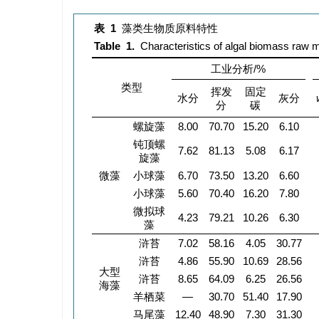
表 1
藻类生物质原料特性
Table 1.
Characteristics of algal biomass raw m
工业分析/%
类型
挥发
固定
水分
灰分
分
碳
螺旋藻
8.00
70.70
15.20
6.10
钝顶螺
7.62
81.13
5.08
6.17
旋藻
微藻
小球藻
6.70
73.50
13.20
6.60
小球藻
5.60
70.40
16.20
7.80
微拟球
4.23
79.21
10.26
6.30
藻
浒苔
7.02
58.16
4.05
30.77
浒苔
4.86
55.90
10.69
28.56
大型
浒苔
8.65
64.09
6.25
26.56
海藻
羊栖菜
—
30.70
51.40
17.90
马尾藻
12.40
48.90
7.30
31.30