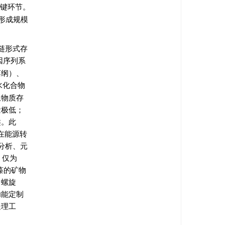
键环节。
速形成规模
链形式存
因序列系
藻纲）、
水化合物
生物质存
量极低；
类。此
在能源转
分析、元
，仅为
藻的矿物
，螺旋
功能定制
处理工