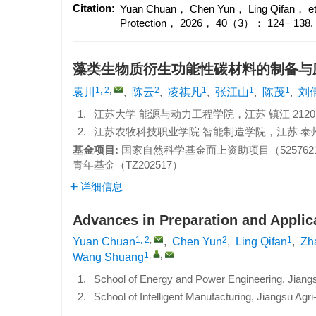
Citation:
Yuan Chuan， Chen Yun， Ling Qifan， et al.
Protection， 2026， 40（3）： 124− 138.
藻类生物质衍生功能性碳材料的制备与
1, 2
,
2
1
1
1
袁川
,
陈云
,
凌祺凡
,
张江山
,
陈茂
,
刘
1.
江苏大学 能源与动力工程学院，江苏 镇江 2120
2.
江苏农牧科技职业学院 智能制造学院，江苏 泰州 2
基金项目:
国家自然科学基金面上资助项目（
525762
青年基金（
TZ202517
）
详细信息
Advances in Preparation and Applica
1, 2
,
2
1
Yuan Chuan
,
Chen Yun
,
Ling Qifan
,
Zh
1
,
,
Wang Shuang
1.
School of Energy and Power Engineering, Jiangs
2.
School of Intelligent Manufacturing, Jiangsu Ag