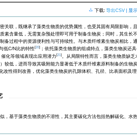
下载:
导出CSV
| 显
密关联，既继承了藻类生物质的优势属性，也受其固有局限影响，
质素含量低，无需复杂预处理即可用于制备生物炭；同时，其生长
制备过程中的资源便利性与可持续性。与木质纤维素生物炭相比，
[
20
]
与低C/N比的特性
；依托藻类生物质的组成特点，藻类生物炭还具
[
21
]
、催化等领域表现出应用潜力
。从局限特性而言，藻类生物质缺乏
）较低，进而导致其吸附能力显著低于木质纤维素原料制备的生物
化改性得到改善，优化藻类生物炭的孔隙体积、孔径、比表面积及理
艺
似，基于藻类生物质的不溶性，其主要碳化方法包括热解碳化、水