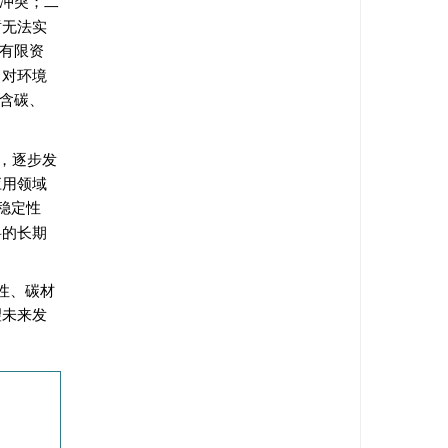
冲突；二
暂无法实
有限资
，对环境
含碳、
，逐步发
应用领域
稳定性
料的长期
性、碳材
望未来发