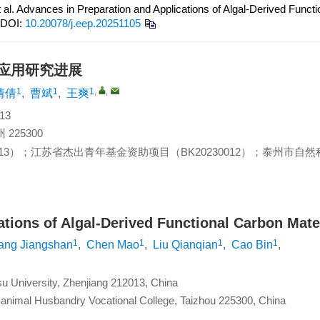
 Advances in Preparation and Applications of Algal-Derived Functio
DOI:
10.20078/j.eep.20251105
应用研究进展
1
1
1
,
,
倩倩
,
曹斌
,
王爽
13
25300
13
）；江苏省杰出青年基金资助项目（
BK20230012
）；泰州市自然
tions of Algal-Derived Functional Carbon Mate
1
1
1
1
ang Jiangshan
,
Chen Mao
,
Liu Qianqian
,
Cao Bin
,
u University, Zhenjiang 212013, China
ri-animal Husbandry Vocational College, Taizhou 225300, China