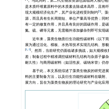
。与此同时，第二代生物质资源也面临两大核心瓶
是木质纤维素原料中的木质素去除成本高昂，且将纤
[
5
]
现大规模经济化生产，其产业化进程受到制约
。藻
源，而且具有生长周期短、单位产量高等优势；同时
有一定的修复作用，并且具有良好的固碳作用，是碳
氮、硫、磷等元素，无需额外添加掺杂剂即可实现碳
近年来，藻类生物质衍生功能性碳材料（以下简
展为通过活化、模板、水热等技术实现孔结构、形貌
[
6
,
8
]
。然而，当前研究仍面临诸多挑战，如大规模收
差；制备过程中精准调控碳材料孔结构与杂原子掺杂
耐久性）与商用碳材料（如活性炭、碳纳米管）仍存
基于此，本文系统综述了藻类生物炭的研究进展
料的主要制备方法，以及衍生功能性碳材料在吸附、
展方向，旨在为藻类生物炭的理论研究与产业化应用