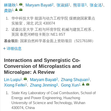
1
,
2
1
1
1
林璐秋
,
Maryam Bayati
,
张淑娟
,
熊菲菲
,
张金洺
,
1
,
,
龚勋
1.
华中科技大学 能源与动力工程学院 煤燃烧国家重点
实验室，湖北 武汉 430074
2.
诺森比亚大学 工程与环境学院 机械与建筑工程系，
英国 泰恩河畔纽卡斯尔 NE1 8ST
国家自然科学基金面上资助项目（
52176188
）
基金项目:
详细信息
Interactions and Synergistic Co-
Conversion of Microplastics and
Microalgae: A Review
1
,
2
1
Lin Luqiu
,
Maryam Bayati
,
Zhang Shujuan
,
1
1
1
,
,
Xiong Feifei
,
Zhang Jinming
,
Gong Xun
1.
State Key Laboratory of Coal Combustion, School of
Energy and Power Engineering, Huazhong
University of Science and Technology, Wuhan
430074, China