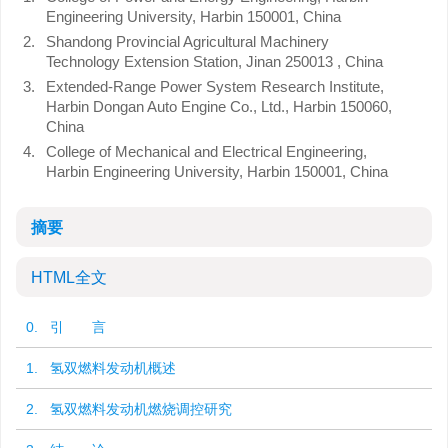
Engineering University, Harbin 150001, China
2.
Shandong Provincial Agricultural Machinery
Technology Extension Station, Jinan 250013 , China
3.
Extended-Range Power System Research Institute,
Harbin Dongan Auto Engine Co., Ltd., Harbin 150060,
China
4.
College of Mechanical and Electrical Engineering,
Harbin Engineering University, Harbin 150001, China
摘要
HTML全文
0. 引 言
1. 氢双燃料发动机概述
2. 氢双燃料发动机燃烧调控研究