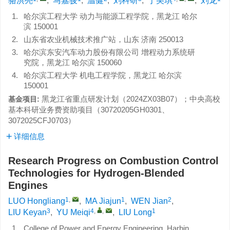
骆洪亮
,
马嘉骏
,
温健
,
刘科研
,
于美琪
,
刘龙
1.
哈尔滨工程大学 动力与能源工程学院，黑龙江 哈尔
滨 150001
2.
山东省农业机械技术推广站，山东 济南 250013
3.
哈尔滨东安汽车动力股份有限公司 增程动力系统研
究院，黑龙江 哈尔滨 150060
4.
哈尔滨工程大学 机电工程学院，黑龙江 哈尔滨
150001
黑龙江省重点研发计划（
2024ZX03B07
）；中央高校
基金项目:
基本科研业务费资助项目（
30720205GH0301
、
3072025CFJ0703
）
详细信息
Research Progress on Combustion Control
Technologies for Hydrogen-Blended
Engines
1
,
1
2
LUO Hongliang
,
MA Jiajun
,
WEN Jian
,
3
4
,
,
1
LIU Keyan
,
YU Meiqi
,
LIU Long
1.
College of Power and Energy Engineering, Harbin