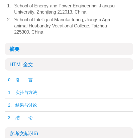
1.
School of Energy and Power Engineering, Jiangsu
University, Zhenjiang 212013, China
2.
School of Intelligent Manufacturing, Jiangsu Agri-
animal Husbandry Vocational College, Taizhou
225300, China
摘要
HTML全文
0. 引 言
1. 实验与方法
2. 结果与讨论
3. 结 论
参考文献
(46)