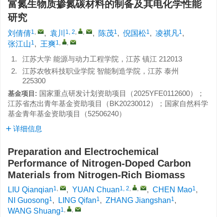
富氮生物质掺氮碳材料的制备及其电化学性能
研究
1
,
1, 2
,
,
1
1
1
刘倩倩
,
袁川
,
陈茂
,
倪国松
,
凌祺凡
,
1
1
,
,
张江山
,
王爽
1.
江苏大学 能源与动力工程学院，江苏 镇江 212013
2.
江苏农牧科技职业学院 智能制造学院，江苏 泰州
225300
国家重点研发计划资助项目（
2025YFE0112600
）；
基金项目:
江苏省杰出青年基金资助项目（
BK20230012
）；国家自然科学
基金青年基金资助项目（
52506240
）
详细信息
Preparation and Electrochemical
Performance of Nitrogen-Doped Carbon
Materials from Nitrogen-Rich Biomass
1
,
1, 2
,
,
1
LIU Qianqian
,
YUAN Chuan
,
CHEN Mao
,
1
1
1
NI Guosong
,
LING Qifan
,
ZHANG Jiangshan
,
1
,
,
WANG Shuang